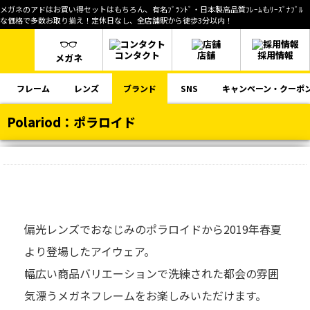
メガネのアドはお買い得セットはもちろん、有名ﾌﾞﾗﾝﾄﾞ・日本製高品質ﾌﾚｰﾑもﾘｰｽﾞﾅﾌﾞﾙ
な価格で多数お取り揃え！定休日なし、全店舗駅から徒歩3分以内！
コンタクト
店舗
採用情報
メガネ
フレーム
レンズ
ブランド
SNS
キャンペーン・クーポ
Polariod：ポラロイド
偏光レンズでおなじみのポラロイドから2019年春夏
より登場したアイウェア。
幅広い商品バリエーションで洗練された都会の雰囲
気漂うメガネフレームをお楽しみいただけます。