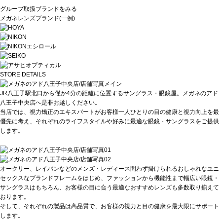
グループ取扱ブランドをみる
メガネレンズブランド(一例)
STORE DETAILS
JR八王子駅北口から僅か4分の距離に位置するサングラス・眼鏡屋。メガネのアド
八王子中央店へ是非お越しください。
当店では、視力矯正のエキスパートがお客様一人ひとりの目の健康と視力向上を最
優先に考え、それぞれのライフスタイルや好みに最適な眼鏡・サングラスをご提供
します。
オークリー、レイバンなどのメンズ・レディース問わず掛けられるおしゃれなユニ
セックスなブランドフレームをはじめ、ファッションから機能性まで幅広い眼鏡・
サングラスはもちろん、お客様の目に合う最適なおすすめレンズも多数取り揃えて
おります。
そして、それぞれの製品は高品質で、お客様の視力と目の健康を最大限にサポート
します。