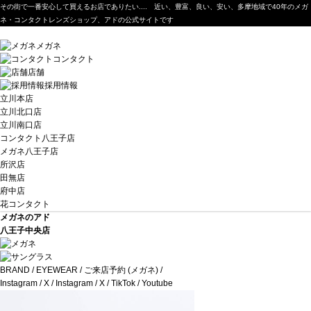
その街で一番安心して買えるお店でありたい.... 近い、豊富、良い、安い、多摩地域で40年のメガ
ネ・コンタクトレンズショップ、アドの公式サイトです
メガネ
コンタクト
店舗
採用情報
立川本店
立川北口店
立川南口店
コンタクト八王子店
メガネ八王子店
所沢店
田無店
府中店
花コンタクト
メガネのアド
八王子中央店
BRAND
/
EYEWEAR
/
ご来店予約 (メガネ)
/
Instagram
/
X
/
Instagram
/
X
/
TikTok
/
Youtube