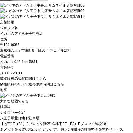
店舗情報
ショップ名
メガネのアド八王子中央店
住所
〒192-0082
東京都八王子市東町8丁目10 ヤマコビル1階
電話番号
メガネ：
042-644-5851
営業時間
10:00～20:00
隣接眼科の診察時間は
こちら
隣接眼科の年末年始の診察時間は
こちら
地図
大きな地図でみる
駐車場
シミズパーク24
八王子駅北口地下駐車場
【地下1F（B1）Bブロック階段10/地下2F（B2）Eブロック階段10】
※メガネをお買い求めいただいた方、最大1時間分の駐車料金を無料サービス