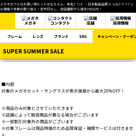
メガネのアドはお買い得セットはもちろん、有名ﾌﾞﾗﾝﾄﾞ・日本製高品質ﾌﾚｰﾑもﾘｰｽﾞﾅﾌﾞﾙ
な価格で多数お取り揃え！定休日なし、全店舗駅から徒歩3分以内！
メガネ
コンタクト
店舗
採用情報
フレーム
レンズ
ブランド
SNS
キャンペーン・クーポ
SUPER SUMMER SALE
■内容
対象のメガネセット・サングラスが表示価格から最大20%OFF！
※現品のみ対象とさせていただきます
※店舗によって取扱商品が異なる場合がございます
※一部割引対象外の商品がございます
※対象フレームは現品特価のため品質保証・補償サービスは付きませ
ん