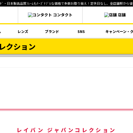
ﾞ・日本製高品質ﾌﾚｰﾑもﾘｰｽﾞﾅﾌﾞﾙな価格で多数お取り揃え！定休日なし、全店舗駅から
ネ
コンタクト
店舗
ム
レンズ
ブランド
SNS
キャンペーン・
レクション
レイバン ジャパンコレクション